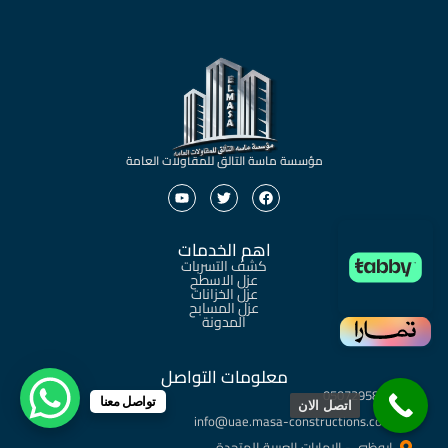
مؤسسة ماسة التالق للمقاولات العامة
اهم الخدمات
كشف التسربات
عزل الاسطح
عزل الخزانات
عزل المسابح
المدونة
معلومات التواصل
‎0507295889
تواصل معنا
اتصل الان
info@uae.masa-constructions.com​
ابوظبي - الامارات العربية المتحدة