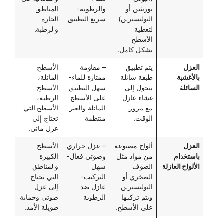
يوريثين أو
والرطوبة-
المناطق
البوليسترين)
سريع التطبيق
الحارة
لتغطية
والرطبة.
الأسطح
بشكل كامل.
العزل
يتم تطبيق
– مقاومة
الأسطح
بالأغشية
طبقة سائلة
ممتازة للماء-
المائلة،
السائلة
تتحول إلى
سهل التطبيق
الأسطح
غشاء عازل
على الأسطح
الرطبة،
مع مرور
المائلة والغير
الأسطح التي
الوقت.
منتظمة
تحتاج إلى
عزل مائي.
العزل
ألواح مصنوعة
– عزل حراري
الأسطح
باستخدام
من مواد مثل
وصوتي فعال-
الكبيرة
الألواح العازلة
الصوف
سهل
والمناطق
الصخري أو
التركيب-
التي تحتاج
البوليسترين
عازل ضد
إلى عزل
ويتم تركيبها
الرطوبة
صوتي وحماية
على الأسطح.
طويلة الأمد.