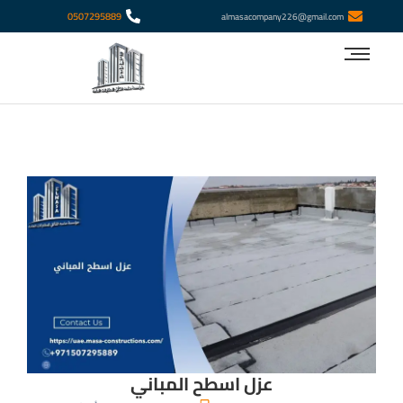
‎0507295889
almasacompany226@gmail.com
عزل اسطح المباني​