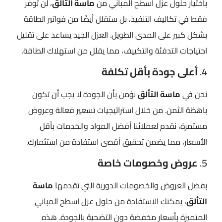
باختيار حلول عزل اسطح المباني​ من
ماسة التألق
، لن توفر
فقط في تكاليف التنفيذ، بل ستقلل أيضًا من فواتير الطاقة
بشكل كبير على المدى الطويل. العزل الجيد يساعد على تقليل
احتياجات التدفئة والتكييف، مما يقلل من استهلاك الطاقة.
4.
أعلى جودة بأقل تكلفة
نحن في
ماسة التألق
نؤمن بأن الجودة لا يجب أن تكون
باهظة الثمن. من خلال استراتيجيات تسعير فعالة وعروض
مستمرة، نقدم لعملائنا أفضل المواد والخدمات بأقل
الأسعار، مما يضمن تحقيق أقصى استفادة من استثمارك.
5.
عروض وخصومات خاصة
بفضل العروض والخصومات الدورية التي تقدمها
ماسة
التألق
، يمكنك الاستفادة من حلول عزل اسطح المباني​
المتميزة بأسعار مخفضة دون التضحية بالجودة. هذه