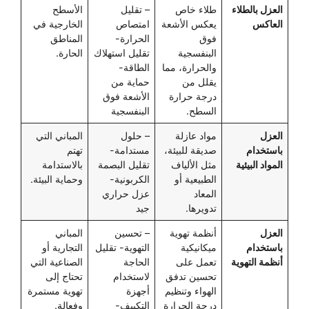
العزل بالطلاء
طلاء خاص
– تقليل
الأسطح
العاكس
يعكس الأشعة
امتصاص
الخارجية في
فوق
الحرارة-
المناطق
البنفسجية
تقليل استهلاك
الحارة.
والحرارة، مما
الطاقة-
يقلل من
حماية من
درجة حرارة
الأشعة فوق
السطح.
البنفسجية
العزل
مواد عازلة
– حلول
المباني التي
باستخدام
صديقة للبيئة،
مستدامة-
تهتم
المواد البيئية
مثل الألياف
تقليل البصمة
بالاستدامة
الطبيعية أو
الكربونية-
وحماية البيئة.
المعاد
عزل حراري
تدويرها.
جيد
العزل
أنظمة تهوية
– تحسين
المباني
باستخدام
ميكانيكية
التهوية- تقليل
التجارية أو
أنظمة التهوية
تعمل على
الحاجة
الصناعية التي
تحسين تدفق
لاستخدام
تحتاج إلى
الهواء وتنظيم
أجهزة
تهوية مستمرة
درجة الحرارة
التكييف-
وفعالة.