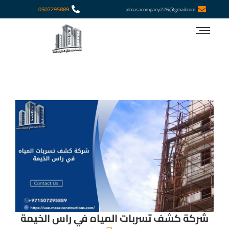
‎0507295889
almasacompany226@gmail.com
شركة كشف تسربات المياه في راس الخيمة