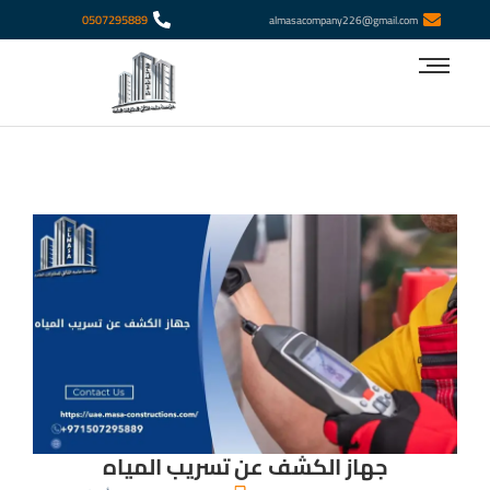
‎0507295889
almasacompany226@gmail.com
جهاز الكشف عن تسريب المياه